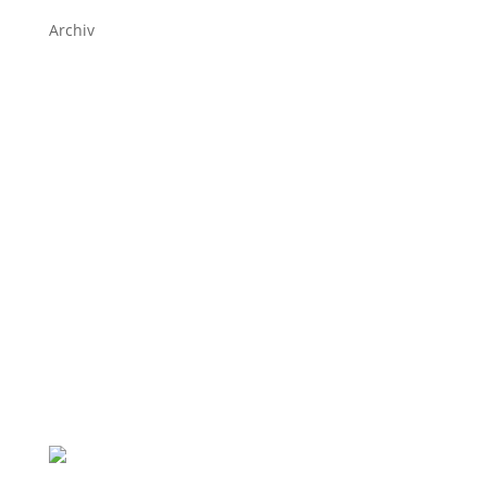
Archiv
Ferienwohnung Strandjuwel Dahme
Dahme
Strandhotel
Verfügbarkeit und Preise
Impressionen
Umgebung
Nachricht schreiben
Wetter Dahme
15°C