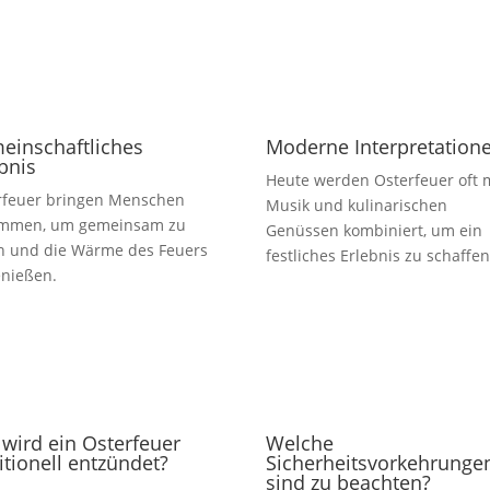
einschaftliches
Moderne Interpretation
bnis
Heute werden Osterfeuer oft 
rfeuer bringen Menschen
Musik und kulinarischen
mmen, um gemeinsam zu
Genüssen kombiniert, um ein
rn und die Wärme des Feuers
festliches Erlebnis zu schaffen
enießen.
wird ein Osterfeuer
Welche
itionell entzündet?
Sicherheitsvorkehrunge
sind zu beachten?