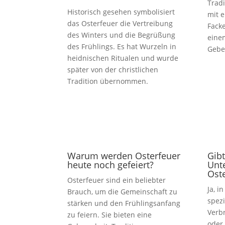
Tradi
Historisch gesehen symbolisiert
mit 
das Osterfeuer die Vertreibung
Facke
des Winters und die Begrüßung
einem
des Frühlings. Es hat Wurzeln in
Gebe
heidnischen Ritualen und wurde
später von der christlichen
Tradition übernommen.
Warum werden Osterfeuer
Gibt
heute noch gefeiert?
Unt
Ost
Osterfeuer sind ein beliebter
Ja, i
Brauch, um die Gemeinschaft zu
spezi
stärken und den Frühlingsanfang
Verb
zu feiern. Sie bieten eine
oder