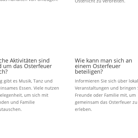
Osterlicht zu verbreiten.
he Aktivitäten sind
Wie kann man sich an
d um das Osterfeuer
einem Osterfeuer
ch?
beteiligen?
g gibt es Musik, Tanz und
Informieren Sie sich über loka
insames Essen. Viele nutzen
Veranstaltungen und bringen 
elegenheit, um sich mit
Freunde oder Familie mit, um
nden und Familie
gemeinsam das Osterfeuer zu
utauschen.
erleben.