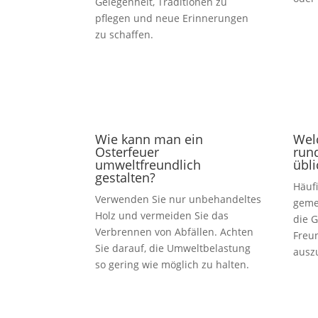
Gelegenheit, Traditionen zu
pflegen und neue Erinnerungen
zu schaffen.
Wie kann man ein
Welc
Osterfeuer
run
umweltfreundlich
übli
gestalten?
Häufi
Verwenden Sie nur unbehandeltes
geme
Holz und vermeiden Sie das
die G
Verbrennen von Abfällen. Achten
Freu
Sie darauf, die Umweltbelastung
ausz
so gering wie möglich zu halten.