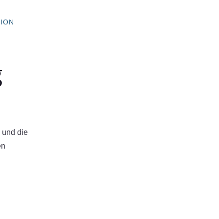
TION
g
 und die
en