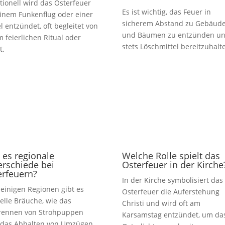
tionell wird das Osterfeuer
Es ist wichtig, das Feuer in
einem Funkenflug oder einer
sicherem Abstand zu Gebäud
l entzündet, oft begleitet von
und Bäumen zu entzünden u
 feierlichen Ritual oder
stets Löschmittel bereitzuhalt
t.
 es regionale
Welche Rolle spielt das
erschiede bei
Osterfeuer in der Kirche
erfeuern?
In der Kirche symbolisiert das
n einigen Regionen gibt es
Osterfeuer die Auferstehung
elle Bräuche, wie das
Christi und wird oft am
rennen von Strohpuppen
Karsamstag entzündet, um da
 das Abhalten von Umzügen.