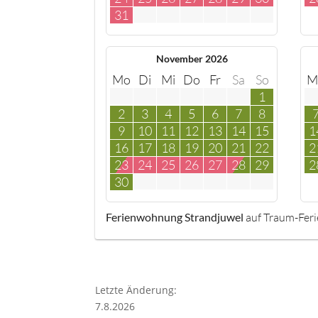
31
November 2026
Mo
Di
Mi
Do
Fr
Sa
So
M
1
2
3
4
5
6
7
8
9
10
11
12
13
14
15
1
16
17
18
19
20
21
22
2
23
24
25
26
27
28
29
2
30
Ferienwohnung Strandjuwel
auf Traum-Fer
Letzte Änderung:
7.8.2026