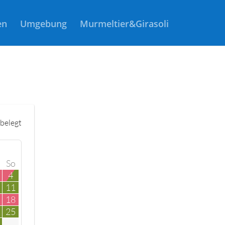
en
Umgebung
Murmeltier&Girasoli
belegt
So
4
11
18
25