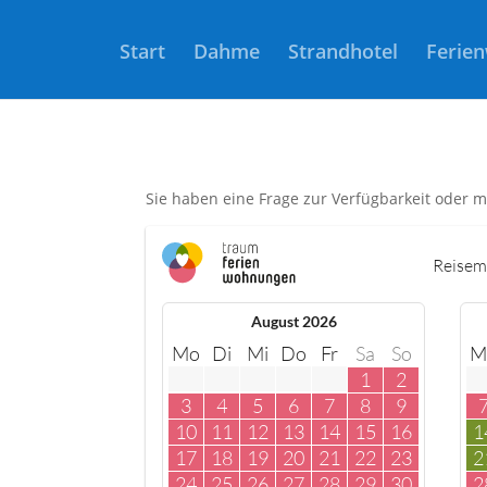
Start
Dahme
Strandhotel
Ferie
Sie haben eine Frage zur Verfügbarkeit oder
Reisem
August 2026
Mo
Di
Mi
Do
Fr
Sa
So
M
1
2
3
4
5
6
7
8
9
10
11
12
13
14
15
16
1
17
18
19
20
21
22
23
2
24
25
26
27
28
29
30
2