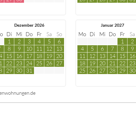
Dezember 2026
Januar 2027
o
Di
Mi
Do
Fr
Sa
So
Mo
Di
Mi
Do
Fr
Sa
1
2
3
4
5
6
1
2
7
8
9
10
11
12
13
4
5
6
7
8
9
4
15
16
17
18
19
20
11
12
13
14
15
16
1
22
23
24
25
26
27
18
19
20
21
22
23
8
29
30
31
25
26
27
28
29
30
ienwohnungen.de