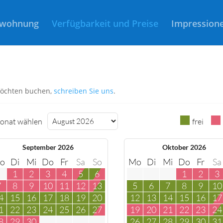
nwohnung
Verfügbarkeit und Preise
Impression
 möchten buchen,
schreiben Sie uns
.
onat wählen
frei
September 2026
Oktober 2026
o
Di
Mi
Do
Fr
Sa
So
Mo
Di
Mi
Do
Fr
Sa
1
2
3
4
5
6
1
2
3
7
8
9
10
11
12
13
5
6
7
8
9
10
4
15
16
17
18
19
20
12
13
14
15
16
17
1
22
23
24
25
26
27
19
20
21
22
23
24
8
29
30
26
27
28
29
30
31